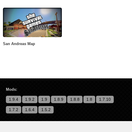
San Andreas Map
Mods:
1.9.4
1.9.2
1.9
1.8.9
1.8.8
1.8
1.7.10
1.7.2
1.6.4
1.5.2